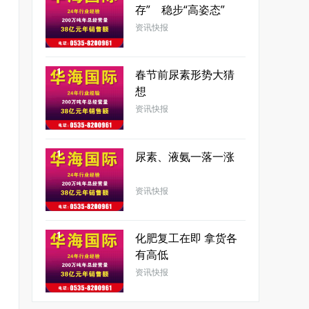
存” 稳步“高姿态”
资讯快报
1
春节前尿素形势大猜
想
资讯快报
1
尿素、液氨一落一涨
资讯快报
1
化肥复工在即 拿货各
有高低
资讯快报