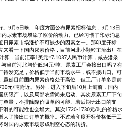
9月6日晚，印度方面公布尿素招标信息，9月13日
给国内尿素市场增添了涨价的动力。已经习惯了印标消息
近日尿素市场涨价不可缺少的因素之一。那印度开标
先来看一下国内尿素价格，目前河北小颗粒主流出厂在
FOB计算，当前汇率1美元=7.1037人民币计算，减去港杂
，与当前河北均价低94元/吨。尿素工厂会接出口吗？有
厂待发充足，价格低于当前市场水平，或不接出口。可
，虽然目前国内尿素价格处于高位，但工厂订单多是前
1730元/吨附近。另外，进入下旬后10月上旬前，国内
国庆限产，以及局部农需尚未启动。其次尿素工厂下旬
订单量，不排除降价吸单的可能。若后期无出口的支
的可能性也会增大。其次1720-1730元/吨的价格水
增大了接出口订单的概率。不过若印度开标价格低于工
将对国内尿素市场形成利空心态的转折。