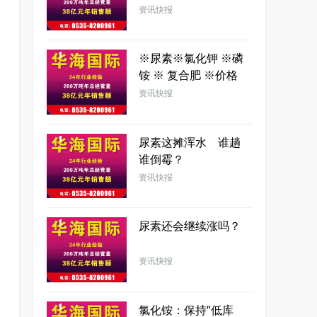
资讯快报
1
※尿素※氯化钾 ※磷
铵 ※ 复合肥 ※价格
行情2018年01月15
资讯快报
日
1
尿素这摊浑水 谁趟
谁倒霉？
资讯快报
1
尿素还会继续涨吗？
资讯快报
1
氯化铵：保持“低库